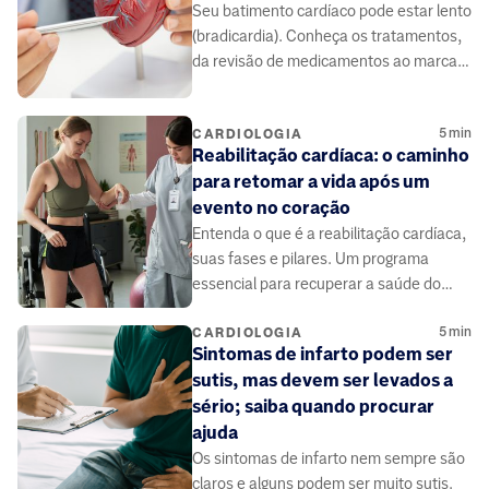
Seu batimento cardíaco pode estar lento
(bradicardia). Conheça os tratamentos,
da revisão de medicamentos ao marca-
passo. Saiba mais.
5
min
CARDIOLOGIA
Reabilitação cardíaca: o caminho
para retomar a vida após um
evento no coração
Entenda o que é a reabilitação cardíaca,
suas fases e pilares. Um programa
essencial para recuperar a saúde do
coração.
5
min
CARDIOLOGIA
Sintomas de infarto podem ser
sutis, mas devem ser levados a
sério; saiba quando procurar
ajuda
Os sintomas de infarto nem sempre são
claros e alguns podem ser muito sutis.