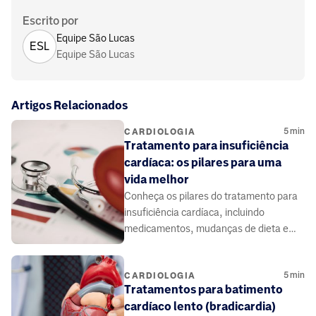
Escrito por
Equipe São Lucas
ESL
Equipe São Lucas
Artigos Relacionados
5
min
CARDIOLOGIA
Tratamento para insuficiência
cardíaca: os pilares para uma
vida melhor
Conheça os pilares do tratamento para
insuficiência cardíaca, incluindo
medicamentos, mudanças de dieta e
estilo de vida para controlar sintomas e
viver melhor.
5
min
CARDIOLOGIA
Tratamentos para batimento
cardíaco lento (bradicardia)