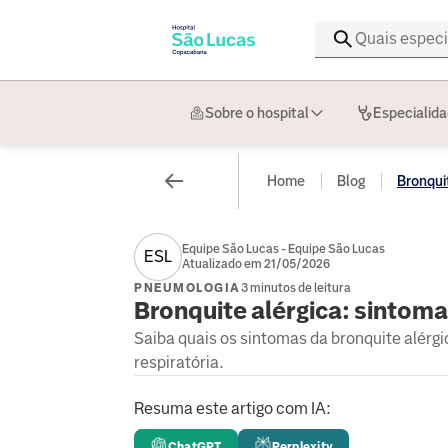
Sobre o hospital
Especialid
Home
Blog
Bronquit
Equipe São Lucas - Equipe São Lucas
ESL
Atualizado em 21/05/2026
PNEUMOLOGIA
3 minutos de leitura
Bronquite alérgica: sintom
Saiba quais os sintomas da bronquite alér
respiratória.
Resuma este artigo com IA:
ChatGPT
Perplexity