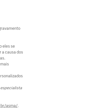
agravamento
 eles se
r a causa dos
ias.
 mais
ersonalizados
 especialista
.br/asma/
.