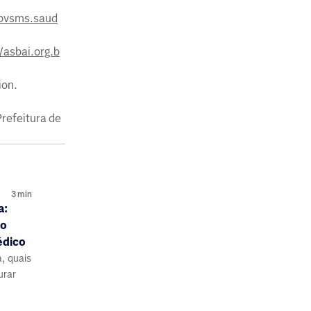
/bvsms.saud
/asbai.org.b
on.
refeitura de
3
min
a:
do
édico
a, quais
urar