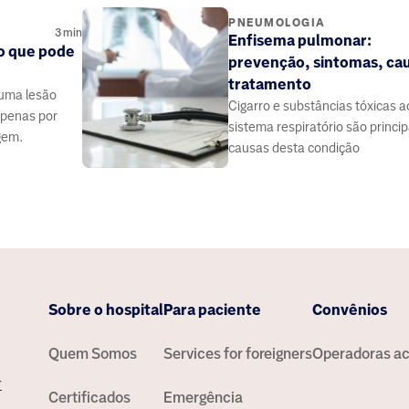
PNEUMOLOGIA
3
min
Enfisema pulmonar:
o que pode
prevenção, sintomas, cau
tratamento
uma lesão
Cigarro e substâncias tóxicas a
apenas por
sistema respiratório são princip
gem.
causas desta condição
Sobre o hospital
Para paciente
Convênios
Quem Somos
Services for foreigners
Operadoras ac
r
Certificados
Emergência