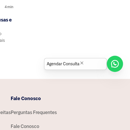
4
min
sas e
o
ais
Agendar Consulta
Fale Conosco
eitas
Perguntas Frequentes
Fale Conosco