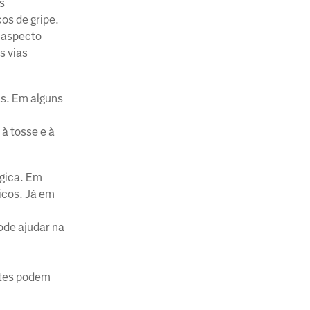
s
os de gripe.
 aspecto
s vias
as. Em alguns
à tosse e à
rgica. Em
icos. Já em
ode ajudar na
ntes podem