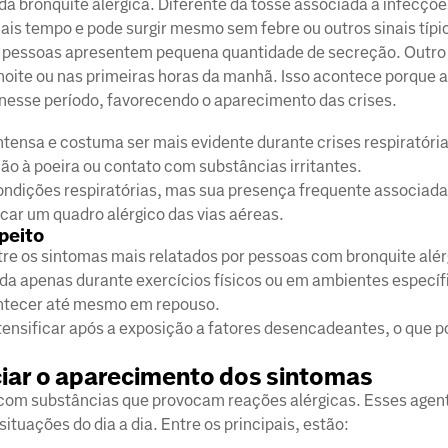
da bronquite alérgica. Diferente da tosse associada a infecçõe
mais tempo e pode surgir mesmo sem febre ou outros sinais típic
 pessoas apresentem pequena quantidade de secreção. Outro
 noite ou nas primeiras horas da manhã. Isso acontece porque a
s nesse período, favorecendo o aparecimento das crises.
ntensa e costuma ser mais evidente durante crises respiratóri
ão à poeira ou contato com substâncias irritantes.
ondições respiratórias, mas sua presença frequente associada 
icar um quadro alérgico das vias aéreas.
 peito
tre os sintomas mais relatados por pessoas com bronquite alé
da apenas durante exercícios físicos ou em ambientes específ
contecer até mesmo em repouso.
ensificar após a exposição a fatores desencadeantes, o que p
iar o aparecimento dos sintomas
to com substâncias que provocam reações alérgicas. Esses age
tuações do dia a dia. Entre os principais, estão: