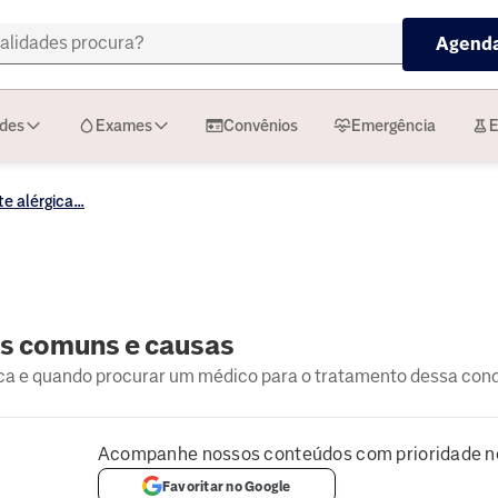
Agenda
ades
Exames
Convênios
Emergência
E
e alérgica...
as comuns e causas
gica e quando procurar um médico para o tratamento dessa con
Acompanhe nossos conteúdos com prioridade n
Favoritar no Google