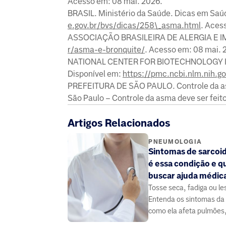
Acesso em: 08 mai. 2026.
BRASIL. Ministério da Saúde. Dicas em Saúd
e.gov.br/bvs/dicas/258\_asma.html
. Aces
ASSOCIAÇÃO BRASILEIRA DE ALERGIA E IMU
r/asma-e-bronquite/
. Acesso em: 08 mai. 
NATIONAL CENTER FOR BIOTECHNOLOGY INF
Disponível em:
https://pmc.ncbi.nlm.nih.g
PREFEITURA DE SÃO PAULO. Controle da asma
São Paulo – Controle da asma deve ser feit
Artigos Relacionados
PNEUMOLOGIA
Sintomas de sarcoid
é essa condição e 
buscar ajuda médic
Tosse seca, fadiga ou le
Entenda os sintomas da
como ela afeta pulmões,
coração, e saiba quand