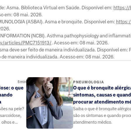
e: Asma. Biblioteca Virtual em Saúde. Disponível em:
https:/
so em: 08 mai. 2026.
NOLOGIA (ASBAI). Asma e bronquite. Disponível em:
https:/
2026.
ORMATION (NCBI). Asthma pathophysiology and inflammati
ov/articles/PMC7151913/
. Acesso em: 08 mai. 2026.
 deve ser feito de maneira individualizada. Disponível em: P
o de maneira individualizada. Acesso em: 08 mai. 2026.
5
min
PNEUMOLOGIA
ose: o que
O que é bronquite alérgic
quando
sintomas, causas e quan
a
procurar atendimento m
sões na pele?
Saiba o que é bronquite alérgic
 sarcoidose,
são os sintomas e quando proc
 olhos e
atendimento médico.
o procurar um