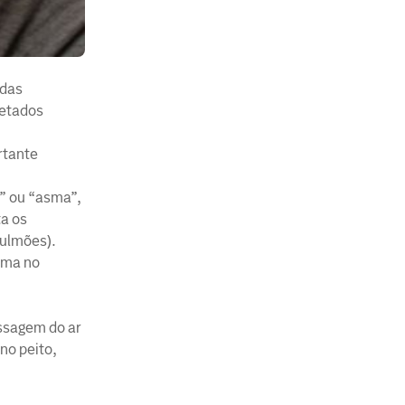
adas
retados
rtante
” ou “asma”,
a os
pulmões).
sma no
assagem do ar
no peito,