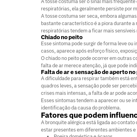
A tosse costuma ser o sinal mais frequente 
respiratórias, ela geralmente persiste por 
A tosse costuma ser seca, embora algumas
bastante característico é a piora durante a
respiratórias tendem a ficar mais sensívei
Chiado no peito
Esse sintoma pode surgir de forma leve ou i
casos, aparece após esforço físico, exposiç
O chiado no peito pode ocorrer em outras c
falta de ar merece atenção, já que pode ind
Falta de ar e sensação de aperto no
A dificuldade para respirar também está en
quadros leves, a sensação pode ser percebi
crises mais intensas, a falta de ar pode a
Esses sintomas tendem a aparecer ou se int
identificação da causa do problema.
Fatores que podem influenc
A bronquite alérgica está ligada ao conta
estar presentes em diferentes ambientes e si
Poeira doméstica e ácaros