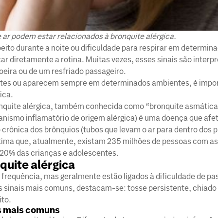
e ar podem estar relacionados à bronquite alérgica.
ito durante a noite ou dificuldade para respirar em determin
r diretamente a rotina. Muitas vezes, esses sinais são interp
eira ou de um resfriado passageiro.
ntes ou aparecem sempre em determinados ambientes, é impo
ica.
onquite alérgica, também conhecida como “bronquite asmática
ismo inflamatório de origem alérgica) é uma doença que afet
ônica dos brônquios (tubos que levam o ar para dentro dos 
tima que, atualmente, existam 235 milhões de pessoas com a
 20% das crianças e adolescentes.
quite alérgica
frequência, mas geralmente estão ligados à dificuldade de p
os sinais mais comuns, destacam-se: tosse persistente, chiado 
ito.
s mais comuns