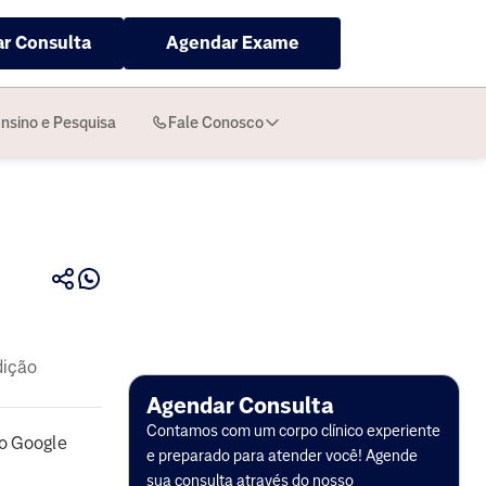
r Consulta
Agendar Exame
nsino e Pesquisa
Fale Conosco
dição
Agendar Consulta
Contamos com um corpo clínico experiente
o Google
e preparado para atender você! Agende
sua consulta através do nosso