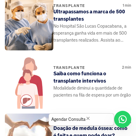
1
min
TRANSPLANTE
Ultrapassamos a marca de 500
transplantes
No Hospital São Lucas Copacabana, a
esperança ganha vida em mais de 500
transplantes realizados. Assista ao
vídeo e se emocione.
2
min
TRANSPLANTE
Saiba como funciona o
transplante intervivos
Modalidade diminui a quantidade de
pacientes na fila de espera por um órgão
Agendar Consulta
3
min
TRANSPLANTE
Doação de medula óssea: como
é feita e quem pode doar?