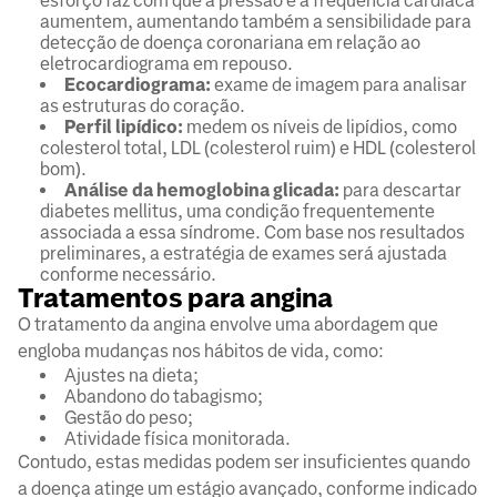
esforço faz com que a pressão e a frequência cardíaca
aumentem, aumentando também a sensibilidade para
detecção de doença coronariana em relação ao
eletrocardiograma em repouso.
Ecocardiograma:
exame de imagem para analisar
as estruturas do coração.
Perfil lipídico:
medem os níveis de lipídios, como
colesterol total, LDL (colesterol ruim) e HDL (colesterol
bom).
Análise da hemoglobina glicada:
para descartar
diabetes mellitus, uma condição frequentemente
associada a essa síndrome. Com base nos resultados
preliminares, a estratégia de exames será ajustada
conforme necessário.
Tratamentos para angina
O tratamento da angina envolve uma abordagem que
engloba mudanças nos hábitos de vida, como:
Ajustes na dieta;
Abandono do tabagismo;
Gestão do peso;
Atividade física monitorada.
Contudo, estas medidas podem ser insuficientes quando
a doença atinge um estágio avançado, conforme indicado