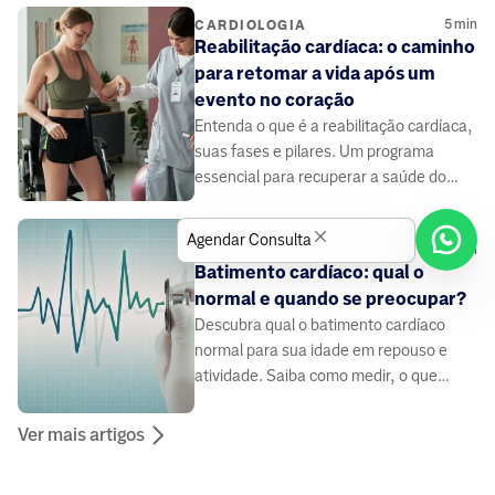
5
min
CARDIOLOGIA
Reabilitação cardíaca: o caminho
para retomar a vida após um
evento no coração
Entenda o que é a reabilitação cardíaca,
suas fases e pilares. Um programa
essencial para recuperar a saúde do
coração.
Agendar Consulta
5
min
CARDIOLOGIA
Batimento cardíaco: qual o
normal e quando se preocupar?
Descubra qual o batimento cardíaco
normal para sua idade em repouso e
atividade. Saiba como medir, o que
afeta sua frequência e quando é hora de
procurar um médico.
Ver mais artigos