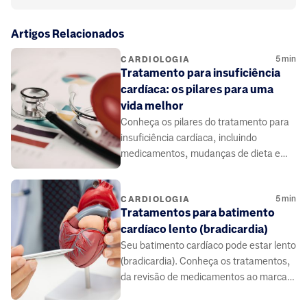
Artigos Relacionados
5
min
CARDIOLOGIA
Tratamento para insuficiência
cardíaca: os pilares para uma
vida melhor
Conheça os pilares do tratamento para
insuficiência cardíaca, incluindo
medicamentos, mudanças de dieta e
estilo de vida para controlar sintomas e
viver melhor.
5
min
CARDIOLOGIA
Tratamentos para batimento
cardíaco lento (bradicardia)
Seu batimento cardíaco pode estar lento
(bradicardia). Conheça os tratamentos,
da revisão de medicamentos ao marca-
passo. Saiba mais.