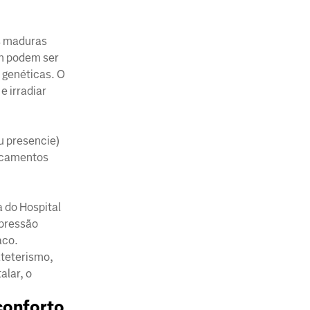
is maduras
m podem ser
 genéticas. O
e irradiar
u presencie)
icamentos
a do Hospital
 pressão
aco.
ateterismo,
alar, o
conforto