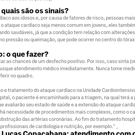
quais são os sinais?
aco aos idosos e, por causa de fatores de risco, pessoas ma
a o ataque cardíaco seja menos comum em jovens, eles també
ndo saudáveis, já que a condição tem relação com alterações
como pressão ou queimação, que pode ocorrer no centro do tórax 
: o que fazer?
ar as chances de um desfecho positivo. Por isso, caso sinta (o
 busque atendimento médico imediatamente. Nunca tome med
ferir no quadro.
ção e tratamento do ataque cardíaco na Unidade Cardiointensiv
tal, o paciente é encaminhado para a triagem, na qual terá a
ue avaliarão seu estado de saúde e a extensão do ataque cardí
e há necessidade de procedimentos mais complexos, como o c
sobstrução das artérias coronárias. Ao fim do tratamento hospit
ofissionais de cardiologia e nutrição, por exemplo." _
ão Lucas Copacabana: atendimento com 