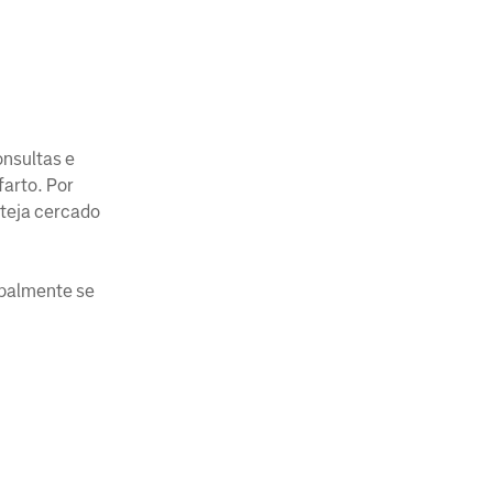
onsultas e
arto. Por
steja cercado
ipalmente se