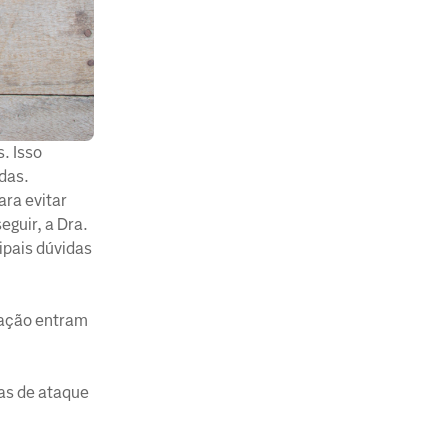
. Isso
das.
ara evitar
guir, a Dra.
ipais dúvidas
oração entram
as de ataque