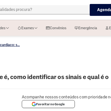
Agenda
ades
Exames
Convênios
Emergência
E
ardíaco: s...
 é, como identificar os sinais e qual é o
Acompanhe nossos conteúdos com prioridade n
Favoritar no Google