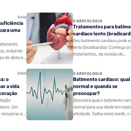
5
min
CARDIOLOGIA
uficiência
Tratamentos para batim
 para uma
cardíaco lento (bradicard
Seu batimento cardíaco pode e
ratamento
lento (bradicardia). Conheça os
ca, incluindo
tratamentos, da revisão de
s de dieta e
medicamentos ao marca-passo
rolar sintomas
mais.
5
min
CARDIOLOGIA
a: o
Batimento cardíaco: qual
ar a vida
normal e quando se
coração
preocupar?
itação
Descubra qual o batimento car
ilares. Um
normal para sua idade em repo
 recuperar a
atividade. Saiba como medir, o
afeta sua frequência e quando 
de procurar um médico.