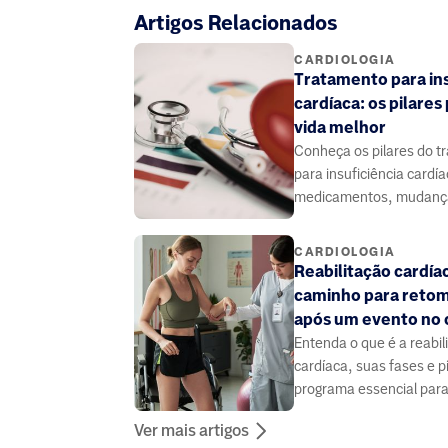
Artigos Relacionados
CARDIOLOGIA
Tratamento para ins
cardíaca: os pilares
vida melhor
Conheça os pilares do t
para insuficiência cardía
medicamentos, mudança
estilo de vida para cont
e viver melhor.
CARDIOLOGIA
Reabilitação cardíac
caminho para retom
após um evento no 
Entenda o que é a reabil
cardíaca, suas fases e p
programa essencial para
saúde do coração.
Ver mais artigos