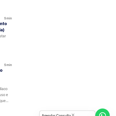
5
min
ento
ia)
star
. Saiba
5
min
 o
díaco
uso e
 que
é hora
Agendar Consulta