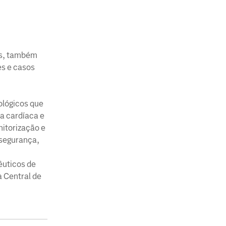
os, também
es e casos
ológicos que
a cardíaca e
nitorização e
 segurança,
êuticos de
 Central de