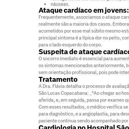
náuseas.
Ataque cardíaco em jovens: 
Frequentemente, associamos o ataque cardí
realmente são a maioria dos casos. Embor
acometidos por esse mal súbito mesmo esta
principal sintoma é a típica dor no peito, 
para o lado esquerdo do corpo.
Suspeita de ataque cardíaco
O socorro imediato é essencial para aument
os sintomas mencionados anteriormente,
sem orientação profissional, pois pode inter
Tratamento
A Dra. Flávia detalha o processo de avalia
São Lucas Copacabana: _“Ao chegar ao hospi
aferida, e, em seguida, passa por exames q
Com esses resultados, o médico verifica s
para diagnóstico, e a angioplastia, para de
paciente continua sendo acompanhado por pr
Cardiologia no Hospital S