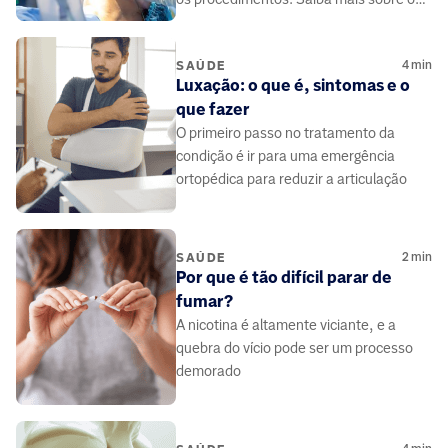
avanços, a recuperação e as técnicas
modernas.
4
min
SAÚDE
Luxação: o que é, sintomas e o
que fazer
O primeiro passo no tratamento da
condição é ir para uma emergência
ortopédica para reduzir a articulação
2
min
SAÚDE
Por que é tão difícil parar de
fumar?
A nicotina é altamente viciante, e a
quebra do vício pode ser um processo
demorado