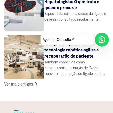
Hepatologista: O que trata e
quando procurar
Especialista cuida da saúde do fígado e
deve ser consultado regularmente.
2
min
HEPATOLOGIA
Agendar Consulta
Cirurgia de fígado com
tecnologia robótica agiliza a
recuperação do paciente
Também conhecida como
hepatectomia, a cirurgia de fígado
consiste na remoção do fígado ou de
parte dele.
Ver mais artigos