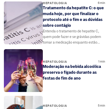
6
min
HEPATOLOGIA
Tratamento da hepatite C: o que
muda hoje, por que finalizar o
protocolo até o fim e as dúvidas
sobre contágio
Entenda o tratamento de hepatite C,
quem pode fazer e se grávidas podem
tomar a medicação enquanto estão
gestando.
1
min
HEPATOLOGIA
Moderação na bebida alcoólica
preserva o fígado durante as
festas de fim de ano
5
min
HEPATOLOGIA