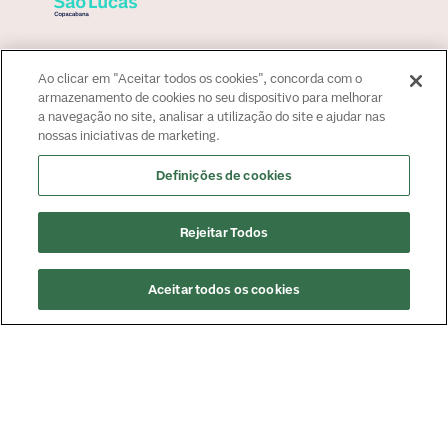
Sobre o hospital
Ao clicar em "Aceitar todos os cookies", concorda com o
Para paciente
armazenamento de cookies no seu dispositivo para melhorar
a navegação no site, analisar a utilização do site e ajudar nas
Convênios
nossas iniciativas de marketing.
Fale Conosco
Fale Conosco
Definições de cookies
Atendimento:
+55 21 2545 4000
Agendamento:
+55 4020-0057
Rejeitar Todos
Imprensa:
imprensa@americasmed.com.br
Certificações
Aceitar todos os cookies
Agendar Consulta
Saiba mais sobre nossas certificações
Responsável Técnico: Dr. Renato Ribeiro - CRM 52-78170-3
© Copyright
2026