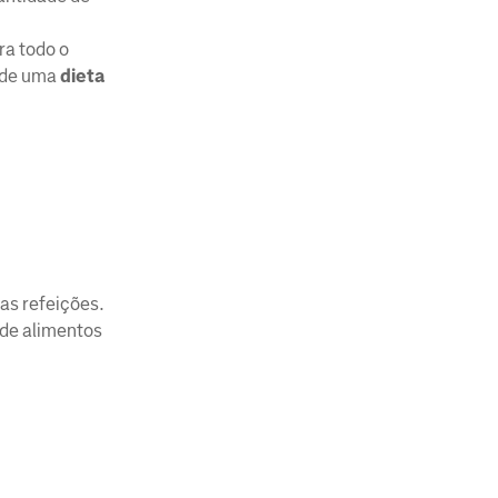
ra todo o
s de uma
dieta
as refeições.
 de alimentos