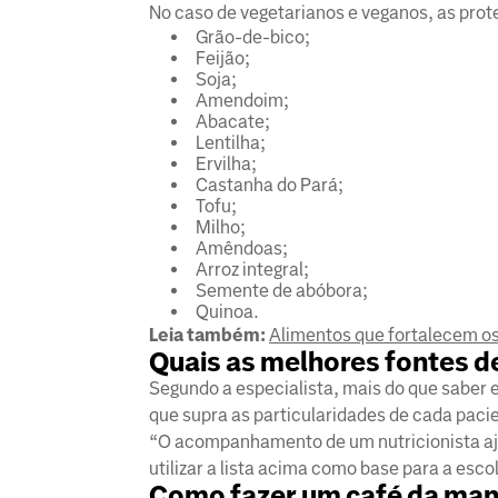
No caso de vegetarianos e veganos, as prote
Grão-de-bico;
Feijão;
Soja;
Amendoim;
Abacate;
Lentilha;
Ervilha;
Castanha do Pará;
Tofu;
Milho;
Amêndoas;
Arroz integral;
Semente de abóbora;
Quinoa.
Leia também:
Alimentos que fortalecem o
Quais as melhores fontes d
Segundo a especialista, mais do que saber
que supra as particularidades de cada paci
“O acompanhamento de um nutricionista ajud
utilizar a lista acima como base para a esc
Como fazer um café da man