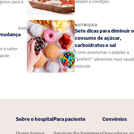
aliviam a condição
gosos para a
NUTRIÇÃO
3
min
Sete dicas para diminuir o
a mudança
consumo de açúcar,
carboidratos e sal
s e saber
Como acostumar o paladar a
 pode
“preferir” alimentos mais saud
naturais
Sobre o hospital
Para paciente
Convênios
Quem Somos
Services for foreigners
Operadoras ac