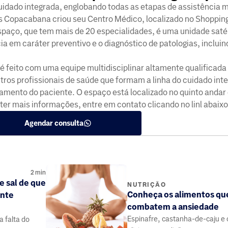
cuidado integrada, englobando todas as etapas de assistência
as Copacabana criou seu Centro Médico, localizado no Shoppin
espaço, que tem mais de 20 especialidades, é uma unidade saté
a em caráter preventivo e o diagnóstico de patologias, incluin
é feito com uma equipe multidisciplinar altamente qualificad
utros profissionais de saúde que formam a linha do cuidado int
amento do paciente. O espaço está localizado no quinto andar
er mais informações, entre em contato clicando no linl abaixo
Agendar consulta
2
min
e sal de que
NUTRIÇÃO
Conheça os alimentos qu
ente
combatem a ansiedade
Espinafre, castanha-de-caju e
a falta do