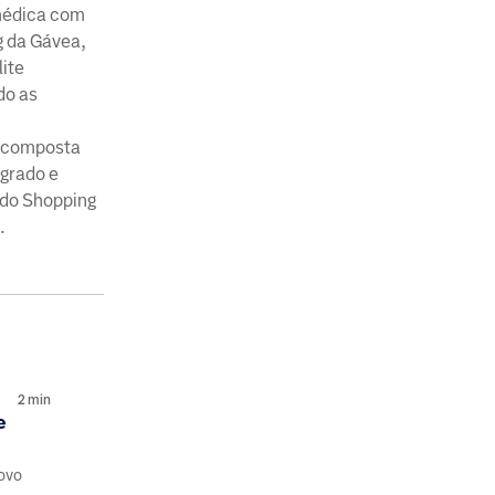
 médica com
g da Gávea,
lite
do as
a composta
egrado e
 do Shopping
.
2
min
e
 ovo