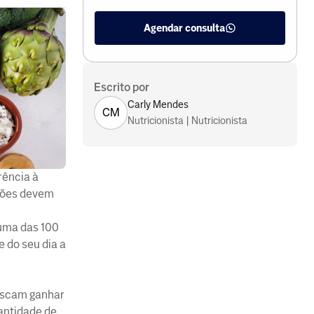
Agendar consulta
Escrito por
Carly Mendes
CM
Nutricionista | Nutricionista
rência à
ições devem
 uma das 100
 do seu dia a
buscam ganhar
antidade de