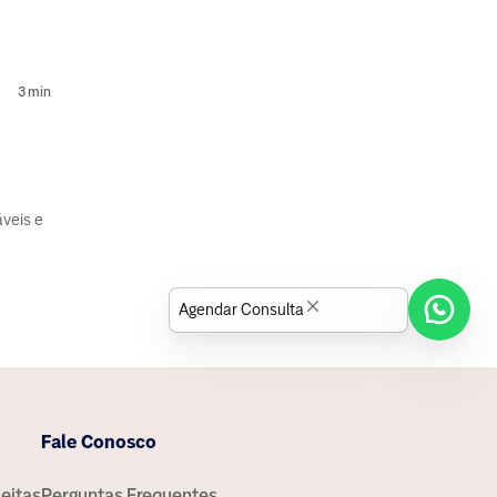
3
min
áveis e
Agendar Consulta
Fale Conosco
eitas
Perguntas Frequentes