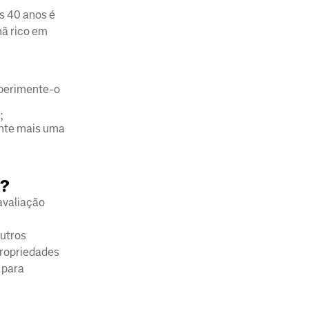
s 40 anos é
hã rico em
xperimente-o
;
mente mais uma
e?
 avaliação
outros
propriedades
 para