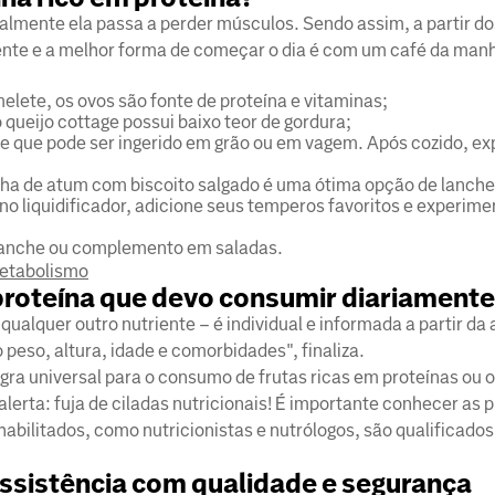
lmente ela passa a perder músculos. Sendo assim, a partir do
ente e a melhor forma de começar o dia é com um café da man
lete, os ovos são fonte de proteína e vitaminas;
 queijo cottage possui baixo teor de gordura;
e que pode ser ingerido em grão ou em vagem. Após cozido, e
ha de atum com biscoito salgado é uma ótima opção de lanche
s) no liquidificador, adicione seus temperos favoritos e experi
anche ou complemento em saladas.
metabolismo
 proteína que devo consumir diariament
ualquer outro nutriente – é individual e informada a partir da
 peso, altura, idade e comorbidades", finaliza.
gra universal para o consumo de frutas ricas em proteínas ou 
alerta: fuja de ciladas nutricionais! É importante conhecer as 
abilitados, como nutricionistas e nutrólogos, são qualificados
ssistência com qualidade e segurança