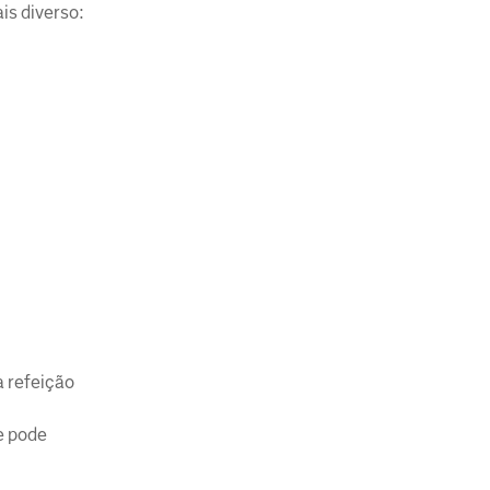
is diverso:
a refeição
e pode