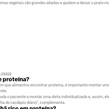
ínas vegetais são grandes aliadas e ajudam a deixar o prato ma
s ossos
e proteína?
 em que alimentos encontrar proteína, é importante montar um
ente.
a o paciente a montar uma dieta individualizada e, assim, el
olha do cardápio diário", complementa.
hã rico em proteína?