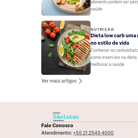
alimento podem ser peri
saúde
NUTRIÇÃO
Dieta low carb um
no estilo de vida
Conhecer os carboidrato
como inseri-los na dieta
melhorar a saúde
Ver mais artigos
Fale Conosco
Atendimento:
+55 21 2545 4000