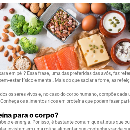
para em pé"? Essa frase, uma das preferidas das avós, faz refe
bem-estar físico e mental. Mais do que saciar a fome, as refe
odos os seres vivos e, no caso do corpo humano, compõe cada
. Conheça os alimentos ricos em proteína que podem fazer parte
eína para o corpo?
cabelo e energia. Por isso, é bastante comum que atletas que 
lar invistam em uma rotina alimentar que contenha grande qu