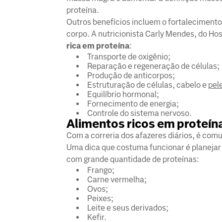
proteína.
Outros benefícios incluem o fortalecimento 
corpo. A nutricionista Carly Mendes, do H
rica em proteína
:
Transporte de oxigênio;
Reparação e regeneração de células;
Produção de anticorpos;
Estruturação de células, cabelo e
pel
Equilíbrio hormonal;
Fornecimento de energia;
Controle do sistema nervoso.
Alimentos ricos em proteín
Com a correria dos afazeres diários, é co
Uma dica que costuma funcionar é planejar
com grande quantidade de proteínas:
Frango;
Carne vermelha;
Ovos;
Peixes;
Leite e seus derivados;
Kefir.