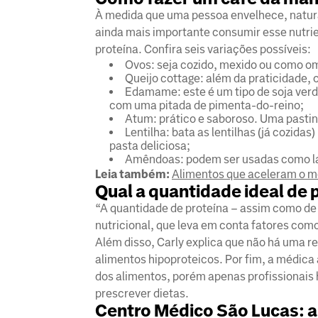
À medida que uma pessoa envelhece, natura
ainda mais importante consumir esse nutri
proteína. Confira seis variações possíveis:
Ovos: seja cozido, mexido ou como ome
Queijo cottage: além da praticidade, o
Edamame: este é um tipo de soja verd
com uma pitada de pimenta-do-reino;
Atum: prático e saboroso. Uma pastin
Lentilha: bata as lentilhas (já cozida
pasta deliciosa;
Amêndoas: podem ser usadas como l
Leia também:
Alimentos que aceleram o 
Qual a quantidade ideal de
“A quantidade de proteína – assim como de q
nutricional, que leva em conta fatores como
Além disso, Carly explica que não há uma re
alimentos hipoproteicos. Por fim, a médica 
dos alimentos, porém apenas profissionais h
prescrever dietas.
Centro Médico São Lucas: a