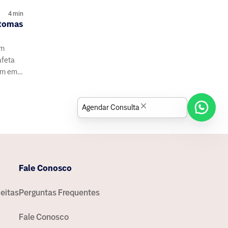
4
min
ntomas
em
afeta
um em
e 50
Agendar Consulta
Fale Conosco
eitas
Perguntas Frequentes
Fale Conosco