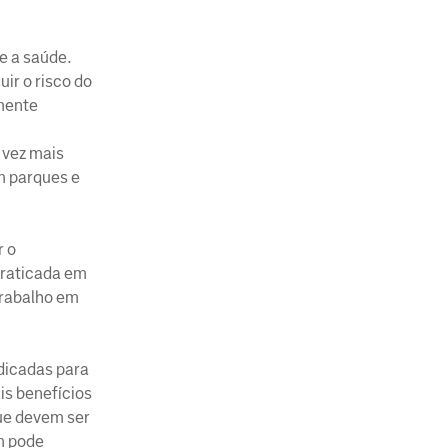
e a saúde.
ir o risco do
lmente
 vez mais
m parques e
r o
praticada em
trabalho em
ndicadas para
is benefícios
ue devem ser
m pode