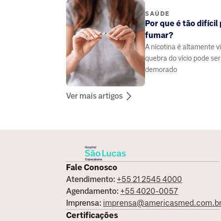
técnicas modernas.
SAÚDE
Por que é tão difícil
fumar?
A nicotina é altamente vi
quebra do vício pode se
demorado
Ver mais artigos
Fale Conosco
Atendimento:
+55 21 2545 4000
Agendamento:
+55 4020-0057
Imprensa:
imprensa@americasmed.com.b
Certificações