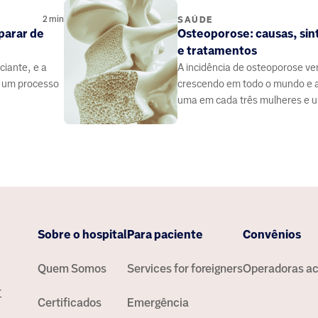
2
min
SAÚDE
 parar de
Osteoporose: causas, si
e tratamentos
ciante, e a
A incidência de osteoporose v
r um processo
crescendo em todo o mundo e 
uma em cada três mulheres e 
cada cinco homens com mais d
anos. A doença é carac
Sobre o hospital
Para paciente
Convênios
Quem Somos
Services for foreigners
Operadoras ac
r
Certificados
Emergência