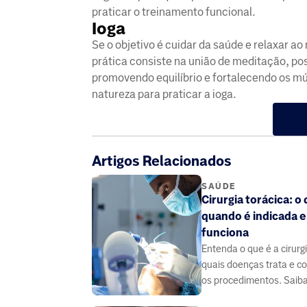
praticar o treinamento funcional.
Ioga
Se o objetivo é cuidar da saúde e relaxar 
prática consiste na união de meditação, pos
promovendo equilíbrio e fortalecendo os mú
natureza para praticar a ioga.
Artigos Relacionados
SAÚDE
Cirurgia torácica: o 
quando é indicada 
funciona
Entenda o que é a cirurgi
quais doenças trata e 
os procedimentos. Saib
os avanços, a recuperaç