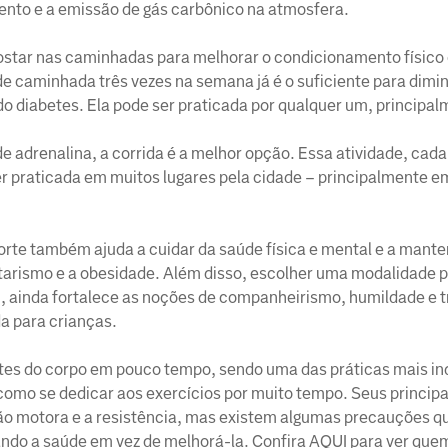
ento e a emissão de gás carbônico na atmosfera.
star nas caminhadas para melhorar o condicionamento físico 
 caminhada três vezes na semana já é o suficiente para diminu
o diabetes. Ela pode ser praticada por qualquer um, principa
 adrenalina, a corrida é a melhor opção. Essa atividade, cada
er praticada em muitos lugares pela cidade – principalmente e
orte também ajuda a cuidar da saúde física e mental e a mante
tarismo e a obesidade. Além disso, escolher uma modalidade 
ei, ainda fortalece as noções de companheirismo, humildade e 
a para crianças.
artes do corpo em pouco tempo, sendo uma das práticas mais i
omo se dedicar aos exercícios por muito tempo. Seus principa
ão motora e a resistência, mas existem algumas precauções q
ando a saúde em vez de melhorá-la. Confira AQUI para ver que