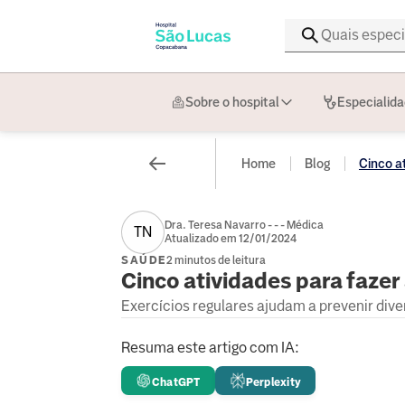
Sobre o hospital
Especialid
Home
Blog
Cinco at
Dra. Teresa Navarro - - - Médica
TN
Atualizado em 12/01/2024
SAÚDE
2 minutos de leitura
Cinco atividades para fazer 
Exercícios regulares ajudam a prevenir div
Resuma este artigo com IA:
ChatGPT
Perplexity