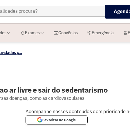
Agenda
ades
Exames
Convênios
Emergência
E
ividades p...
ao ar livre e sair do sedentarismo
ersas doenças, como as cardiovasculares
Acompanhe nossos conteúdos com prioridade n
Favoritar no Google