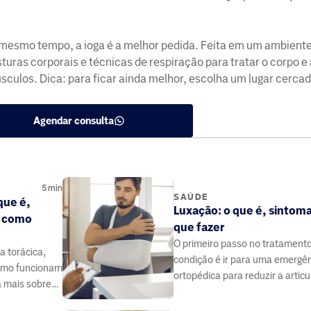
ao mesmo tempo, a ioga é a melhor pedida. Feita em um ambient
turas corporais e técnicas de respiração para tratar o corpo e
sculos. Dica: para ficar ainda melhor, escolha um lugar cerca
Agendar consulta
5
min
SAÚDE
que é,
Luxação: o que é, sintoma
e como
que fazer
O primeiro passo no tratament
a torácica,
condição é ir para uma emergê
como funcionam
ortopédica para reduzir a artic
a mais sobre
ão e as