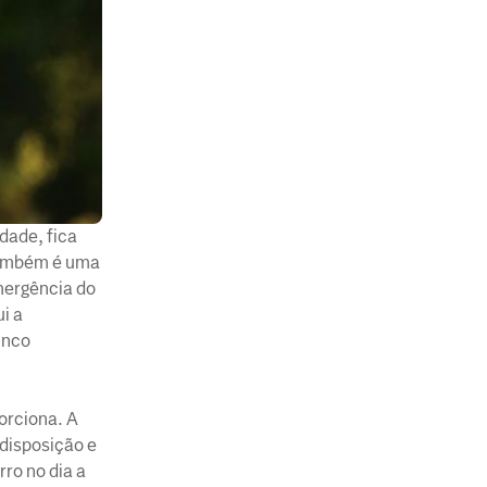
dade, fica
 também é uma
mergência do
i a
inco
orciona. A
 disposição e
rro no dia a