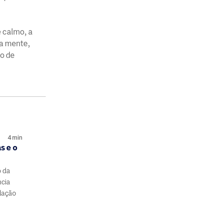
e calmo, a
 a mente,
do de
4
min
s e o
o da
ncia
ulação