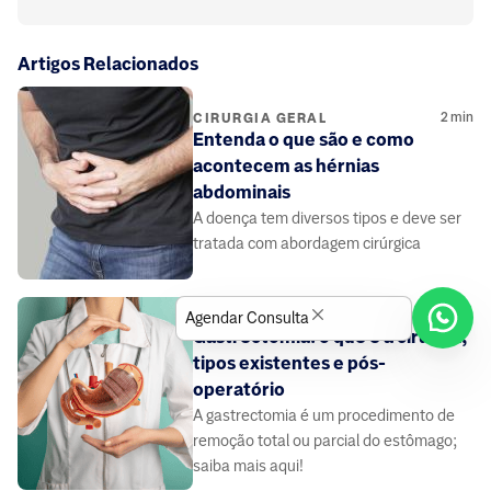
Artigos Relacionados
2
min
CIRURGIA GERAL
Entenda o que são e como
acontecem as hérnias
abdominais
A doença tem diversos tipos e deve ser
tratada com abordagem cirúrgica
3
min
CIRURGIA GERAL
Agendar Consulta
Gastrectomia: o que é a cirurgia,
tipos existentes e pós-
operatório
A gastrectomia é um procedimento de
remoção total ou parcial do estômago;
saiba mais aqui!