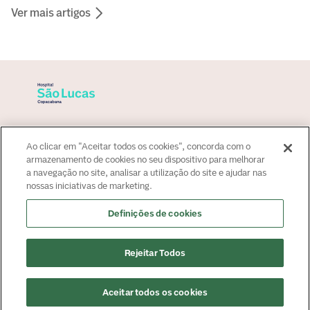
Ver mais artigos
Sobre o hospital
Ao clicar em "Aceitar todos os cookies", concorda com o
Para paciente
armazenamento de cookies no seu dispositivo para melhorar
a navegação no site, analisar a utilização do site e ajudar nas
Convênios
nossas iniciativas de marketing.
Fale Conosco
Fale Conosco
Definições de cookies
Atendimento:
+55 21 2545 4000
Agendamento:
+55 4020-0057
Rejeitar Todos
Imprensa:
imprensa@americasmed.com.br
Certificações
Aceitar todos os cookies
Agendar Consulta