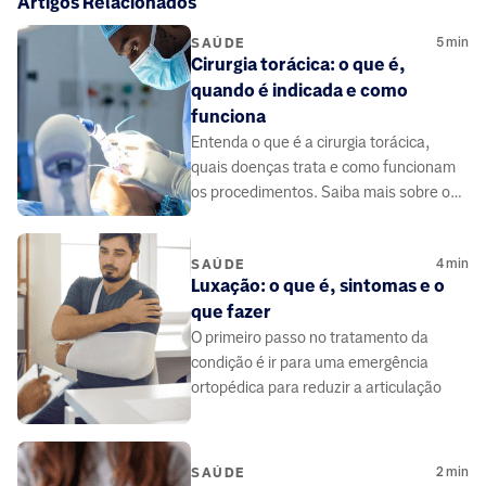
Artigos Relacionados
5
min
SAÚDE
Cirurgia torácica: o que é,
quando é indicada e como
funciona
Entenda o que é a cirurgia torácica,
quais doenças trata e como funcionam
os procedimentos. Saiba mais sobre os
avanços, a recuperação e as técnicas
modernas.
4
min
SAÚDE
Luxação: o que é, sintomas e o
que fazer
O primeiro passo no tratamento da
condição é ir para uma emergência
ortopédica para reduzir a articulação
2
min
SAÚDE