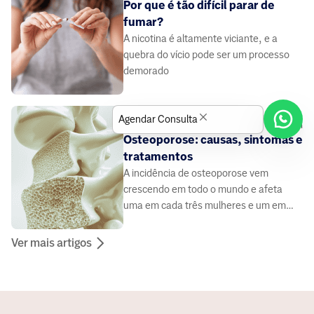
Por que é tão difícil parar de
fumar?
A nicotina é altamente viciante, e a
quebra do vício pode ser um processo
demorado
Agendar Consulta
4
min
SAÚDE
Osteoporose: causas, sintomas e
tratamentos
A incidência de osteoporose vem
crescendo em todo o mundo e afeta
uma em cada três mulheres e um em
cada cinco homens com mais de 50
anos. A doença é carac
Ver mais artigos