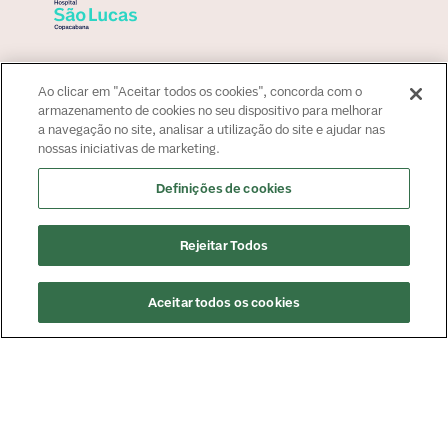
Sobre o hospital
Ao clicar em "Aceitar todos os cookies", concorda com o
Para paciente
armazenamento de cookies no seu dispositivo para melhorar
a navegação no site, analisar a utilização do site e ajudar nas
Convênios
nossas iniciativas de marketing.
Fale Conosco
Fale Conosco
Definições de cookies
Atendimento:
+55 21 2545 4000
Agendamento:
+55 4020-0057
Rejeitar Todos
Imprensa:
imprensa@americasmed.com.br
Certificações
Aceitar todos os cookies
Agendar consulta
Saiba mais sobre nossas certificações
Responsável Técnico: Dr. Renato Ribeiro - CRM 52-78170-3
© Copyright
2026