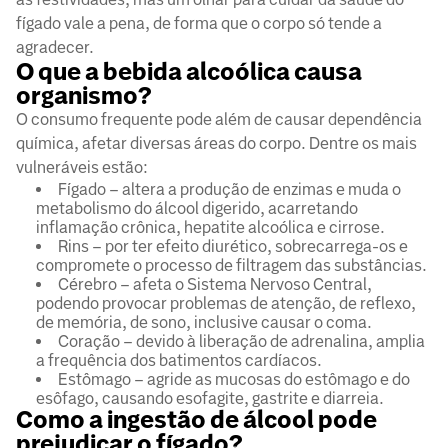
fígado vale a pena, de forma que o corpo só tende a
agradecer.
O que a bebida alcoólica causa
organismo?
O consumo frequente pode além de causar dependência
química, afetar diversas áreas do corpo. Dentre os mais
vulneráveis estão:
Fígado – altera a produção de enzimas e muda o
metabolismo do álcool digerido, acarretando
inflamação crônica, hepatite alcoólica e cirrose.
Rins – por ter efeito diurético, sobrecarrega-os e
compromete o processo de filtragem das substâncias.
Cérebro – afeta o Sistema Nervoso Central,
podendo provocar problemas de atenção, de reflexo,
de memória, de sono, inclusive causar o coma.
Coração – devido à liberação de adrenalina, amplia
a frequência dos batimentos cardíacos.
Estômago – agride as mucosas do estômago e do
esôfago, causando esofagite, gastrite e diarreia.
Como a ingestão de álcool pode
prejudicar o fígado?